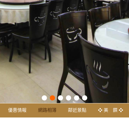
優惠情報
網路相簿
鄰近景點
❖ 美 饌 ❖