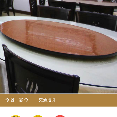
❖ 饗 宴 ❖
交通指引